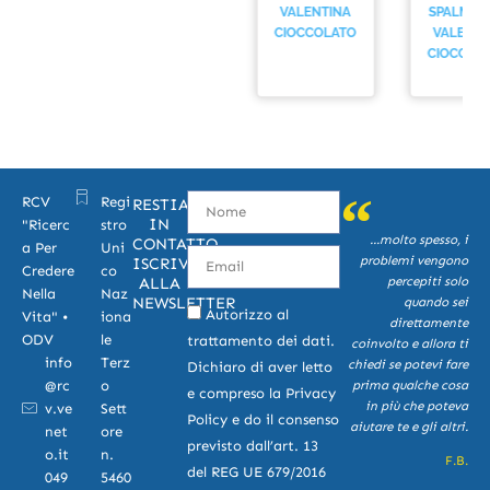
OISON
VALENTINA
SPALMABIL
CIOCCOLATO
VALENTI
CIOCCOL
Nome
RCV
Regi
RESTIAMO
IN
"Ricerc
stro
...molto spesso, i
CONTATTO,
a Per
Uni
Email
problemi vengono
ISCRIVITI
Credere
co
percepiti solo
ALLA
Nella
Naz
NEWSLETTER
quando sei
privacy
Autorizzo al
Vita" •
iona
direttamente
ODV
le
trattamento dei dati.
coinvolto e allora ti
info
Terz
chiedi se potevi fare
Dichiaro di aver letto
@rc
o
prima qualche cosa
e compreso la
Privacy
in più che poteva
v.ve
Sett
Policy
e do il consenso
aiutare te e gli altri.
net
ore
previsto dall’art. 13
o.it
n.
F.B.
del REG UE 679/2016
049
5460