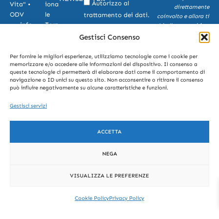
privacy
Autorizzo al
Vita" •
iona
direttamente
ODV
le
trattamento dei dati.
coinvolto e allora ti
info
Terz
chiedi se potevi fare
Dichiaro di aver letto
@rc
o
prima qualche cosa
Gestisci Consenso
e compreso la
Privacy
in più che poteva
v.ve
Sett
Policy
e do il consenso
aiutare te e gli altri.
net
ore
Per fornire le migliori esperienze, utilizziamo tecnologie come i cookie per
previsto dall’art. 13
memorizzare e/o accedere alle informazioni del dispositivo. Il consenso a
o.it
n.
F.B.
queste tecnologie ci permetterà di elaborare dati come il comportamento di
del REG UE 679/2016
049
5460
navigazione o ID unici su questo sito. Non acconsentire o ritirare il consenso
65
8 |
può influire negativamente su alcune caratteristiche e funzioni.
INVIA
81
Regi
Gestisci servizi
01
stro
rcv-
Asso
onlu
ciaz
ACCETTA
s@p
ioni
ec.it
Co
NEGA
Cod
mun
ice
e di
VISUALIZZA LE PREFERENZE
Fisc
Pad
ale:
ova
Cookie Policy
Privacy Policy
9223
n.
2860
3140