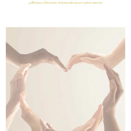
Aiutiamo i Ricercatori: bastano pochi euro per salvare una vita