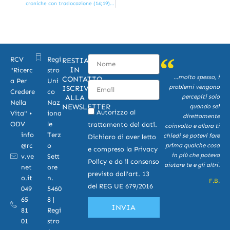
croniche con traslocazione (14;19). Uno studio Europeo
Nome
RCV
Regi
RESTIAMO
IN
"Ricerc
stro
...molto spesso, i
CONTATTO,
a Per
Uni
Email
problemi vengono
ISCRIVITI
Credere
co
percepiti solo
ALLA
Nella
Naz
NEWSLETTER
quando sei
privacy
Autorizzo al
Vita" •
iona
direttamente
ODV
le
trattamento dei dati.
coinvolto e allora ti
info
Terz
chiedi se potevi fare
Dichiaro di aver letto
@rc
o
prima qualche cosa
e compreso la
Privacy
in più che poteva
v.ve
Sett
Policy
e do il consenso
aiutare te e gli altri.
net
ore
previsto dall’art. 13
o.it
n.
F.B.
del REG UE 679/2016
049
5460
65
8 |
INVIA
81
Regi
01
stro