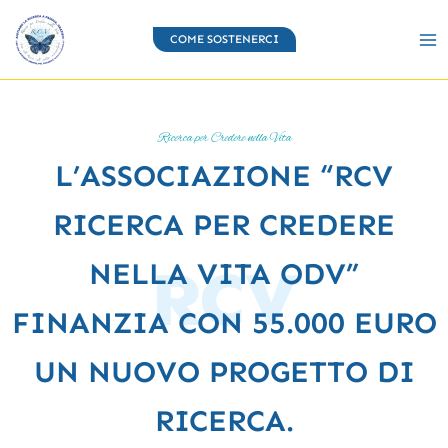
Vai
al
COME SOSTENERCI
contenuto
Ricerca per Credere nella Vita
L’ASSOCIAZIONE “RCV
RICERCA PER CREDERE
NELLA VITA ODV”
FINANZIA CON 55.000 EURO
UN NUOVO PROGETTO DI
RICERCA.