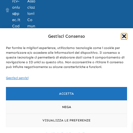
rcv-
Asso
onlu
ciaz
s@p
ioni
ec.it
Co
Cod
mun
ice
e di
Gestisci Consenso
Fisc
Pad
ale:
ova
Per fornire le migliori esperienze, utilizziamo tecnologie come i cookie per
9223
n.
memorizzare e/o accedere alle informazioni del dispositivo. Il consenso a
2860
3140
queste tecnologie ci permetterà di elaborare dati come il comportamento di
navigazione o ID unici su questo sito. Non acconsentire o ritirare il consenso
285
Asso
può influire negativamente su alcune caratteristiche e funzioni.
ciaz
ioni
Gestisci servizi
Azie
nda
ACCETTA
Osp
edal
e -
NEGA
Uni
versi
VISUALIZZA LE PREFERENZE
tà
Pad