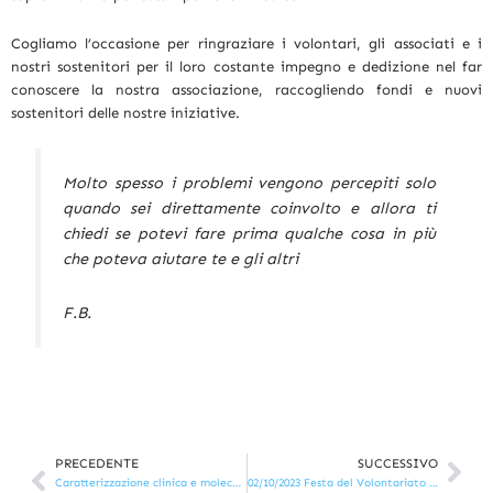
Cogliamo l’occasione per ringraziare i volontari, gli associati e i
nostri sostenitori per il loro costante impegno e dedizione nel far
conoscere la nostra associazione, raccogliendo fondi e nuovi
sostenitori delle nostre iniziative.
Molto spesso i problemi vengono percepiti solo
quando sei direttamente coinvolto e allora ti
chiedi se potevi fare prima qualche cosa in più
che poteva aiutare te e gli altri
F.B.
PRECEDENTE
SUCCESSIVO
Precedente
Suc
Caratterizzazione clinica e molecolare dell’aggressività delle leucemie linfatiche
02/10/2023 Festa del Volontariato | Prato della Valle (PD)