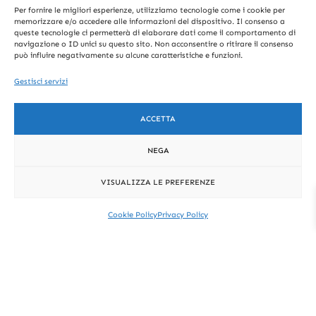
...molto spesso, i
CONTATTO,
a Per
Uni
Per fornire le migliori esperienze, utilizziamo tecnologie come i cookie per
Email
problemi vengono
ISCRIVITI
Credere
co
memorizzare e/o accedere alle informazioni del dispositivo. Il consenso a
percepiti solo
ALLA
queste tecnologie ci permetterà di elaborare dati come il comportamento di
Nella
Naz
NEWSLETTER
quando sei
navigazione o ID unici su questo sito. Non acconsentire o ritirare il consenso
privacy
Autorizzo al
Vita" •
iona
direttamente
può influire negativamente su alcune caratteristiche e funzioni.
ODV
le
trattamento dei dati.
coinvolto e allora ti
info
Terz
Gestisci servizi
chiedi se potevi fare
Dichiaro di aver letto
@rc
o
prima qualche cosa
e compreso la
Privacy
in più che poteva
v.ve
Sett
Policy
e do il consenso
ACCETTA
aiutare te e gli altri.
net
ore
previsto dall’art. 13
o.it
n.
F.B.
NEGA
del REG UE 679/2016
049
5460
65
8 |
INVIA
VISUALIZZA LE PREFERENZE
81
Regi
01
stro
rcv-
Asso
Cookie Policy
Privacy Policy
onlu
ciaz
s@p
ioni
ec.it
Co
Cod
mun
ice
e di
Fisc
Pad