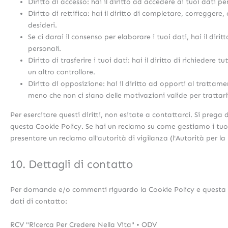
Diritto di accesso: hai il diritto ad accedere ai tuoi dati 
Diritto di rettifica: hai il diritto di completare, correggere
desideri.
Se ci darai il consenso per elaborare i tuoi dati, hai il diri
personali.
Diritto di trasferire i tuoi dati: hai il diritto di richiedere tu
un altro controllore.
Diritto di opposizione: hai il diritto ad opporti al trattam
meno che non ci siano delle motivazioni valide per trattarli
Per esercitare questi diritti, non esitate a contattarci. Si prega 
questa Cookie Policy. Se hai un reclamo su come gestiamo i tuoi 
presentare un reclamo all'autorità di vigilanza (l'Autorità per la
10. Dettagli di contatto
Per domande e/o commenti riguardo la Cookie Policy e questa d
dati di contatto:
RCV "Ricerca Per Credere Nella Vita" • ODV