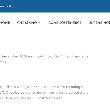
Consent
Consent
Consent
Consent
Consent
Consent
Consent
Consent
Consent
Consent
Consent
Consent
Consent
Consent
Consent
Consent
Consent
eneto.it
to
to
to
to
to
to
to
to
to
to
to
to
to
to
to
to
to
service
service
service
service
service
service
service
service
service
service
service
service
service
service
service
service
service
woocommerce
elementor
sourcebuster-
brevo
wordpress
flow-
wpml
google-
automattic
google-
google-
mailoptin
complianz
google-
youtube
facebook
varie
js
flow-
analytics
fonts
recaptcha
maps
HOME
CHI SIAMO
COME SOSTENERCI
ULTIME NO
social-
stream
 Settembre 2025 e si applica ai cittadini e ai residenti
zera.
to: "il sito web") utilizza i cookie e altre tecnologie
e"). I cookie vengono anche inseriti da terze parti che
ll'uso dei cookie sul nostro sito web.