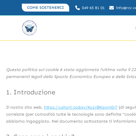
Vai
COME SOSTENERCI
049 65 81 01
info@rcv.v
al
contenuto
Questa politica sui cookie è stata aggiornata l'ultima volta il 22
permanenti legali dello Spazio Economico Europeo e della Sviz
1. Introduzione
Il nostro sito web,
https://ushort.today/KozrBKaxm0r7
(di segui
correlate (per comodità tutte le tecnologie sono definite "cooki
abbiamo ingaggiato. Nel documento sottostante ti informiamo su